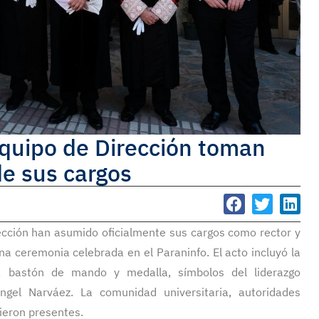
quipo de Dirección toman
de sus cargos
cción han asumido oficialmente sus cargos como rector y
na ceremonia celebrada en el Paraninfo. El acto incluyó la
o, bastón de mando y medalla, símbolos del liderazgo
Ángel Narváez. La comunidad universitaria, autoridades
vieron presentes.