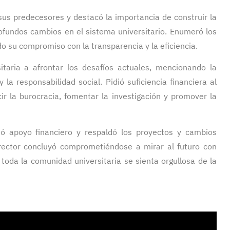
us predecesores y destacó la importancia de construir la
fundos cambios en el sistema universitario. Enumeró los
o su compromiso con la transparencia y la eficiencia.
itaria a afrontar los desafíos actuales, mencionando la
 la responsabilidad social. Pidió suficiencia financiera al
ir la burocracia, fomentar la investigación y promover la
ió apoyo financiero y respaldó los proyectos y cambios
 rector concluyó comprometiéndose a mirar al futuro con
toda la comunidad universitaria se sienta orgullosa de la