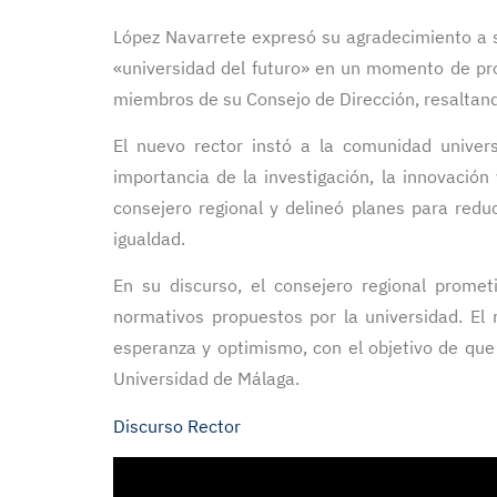
López Navarrete expresó su agradecimiento a s
«universidad del futuro» en un momento de pro
miembros de su Consejo de Dirección, resaltand
El nuevo rector instó a la comunidad univers
importancia de la investigación, la innovación y
consejero regional y delineó planes para reduc
igualdad.
En su discurso, el consejero regional promet
normativos propuestos por la universidad. El
esperanza y optimismo, con el objetivo de que 
Universidad de Málaga.
Discurso Rector