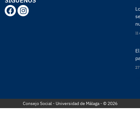
SÍGUENOS
Re
Lo
s
n
11
Re
E
p
27
Re
Consejo Social - Universidad de Málaga - © 2026