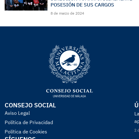
POSESIÓN DE SUS CARGOS
8 de marzo de 2024
CONSEJO SOCIAL
Ú
Aviso Legal
La
a
Política de Privacidad
2 
Política de Cookies