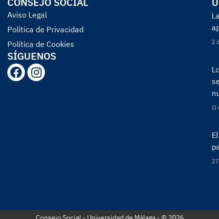
CONSEJO SOCIAL
Ú
Aviso Legal
La
a
Política de Privacidad
2 
Política de Cookies
SÍGUENOS
Re
Lo
s
n
11
Re
E
p
27
Re
Consejo Social - Universidad de Málaga - © 2026