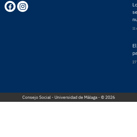
Lo
s
n
11
Re
E
p
27
Re
Consejo Social - Universidad de Málaga - © 2026