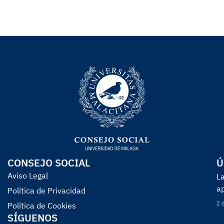
CONSEJO SOCIAL
Ú
Aviso Legal
La
a
Política de Privacidad
2 
Política de Cookies
SÍGUENOS
Re